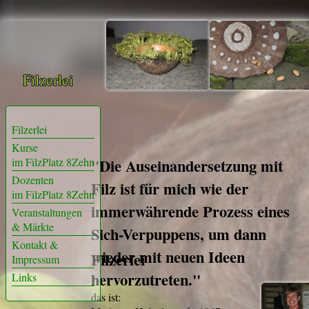
Filzerlei
Filzerlei
Kurse
im FilzPlatz 8Zehn
"Die Auseinandersetzung mit
Dozenten
Filz ist für mich wie der
im FilzPlatz 8Zehn
immerwährende Prozess eines
Veranstaltungen
& Märkte
Sich-Verpuppens, um dann
Kontakt &
wieder mit neuen Ideen
Filzerlei
Impressum
hervorzutreten."
Links
das ist: